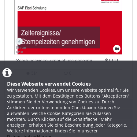
Florian
Klein
Schulungsvideo Zeitbuchung genehmigen
01:31 duration
01:31
314
0
314
0
Diese Webseite verwendet Cookies
views
Kommentare
Wir verwenden Cookies, um unsere Website optimal für Sie
zu gestalten. Mit dem Bestätigen des Buttons "Akzeptieren"
stimmen Sie der Verwendung von Cookies zu. Durch
Featured
Anklicken der untenstehenden Checkboxen können Sie
auswählen, welche Cookie-Kategorien Sie zulassen
Beliebtheit
möchten. Durch Klicken auf die Schaltfläche "Mehr
anzeigen" erhalten Sie eine Beschreibung jeder Kategorie.
Kommentare
Weitere Informationen finden Sie in unserer
Datenschutzerklärung
.