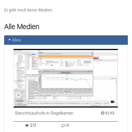
Es gibt noch keine Medien.
Alle Medien
Alles
Martin
Dankert
Berichtsaufrufe in Regelkarten
01:53 duration
01:53
272
0
272
0