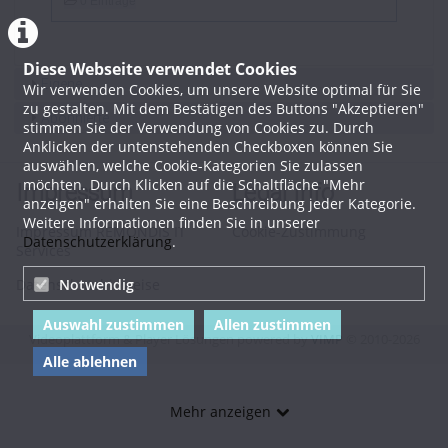
0 Einträge
Diese Webseite verwendet Cookies
Eigene
Wir verwenden Cookies, um unsere Website optimal für Sie
zu gestalten. Mit dem Bestätigen des Buttons "Akzeptieren"
Abonnierte
stimmen Sie der Verwendung von Cookies zu. Durch
Anklicken der untenstehenden Checkboxen können Sie
auswählen, welche Cookie-Kategorien Sie zulassen
möchten. Durch Klicken auf die Schaltfläche "Mehr
Impressum
Legal Info
anzeigen" erhalten Sie eine Beschreibung jeder Kategorie.
Weitere Informationen finden Sie in unserer
Impressum REMONDIS IT
Cookie-Zustimmung
Datenschutzerklärung
.
Services
Datenschutzhinweise
Notwendig
Auswahl zustimmen
Allen zustimmen
Videoplattform & Player Lösungen powered by
VIMP
© 2010-2026
Alle ablehnen
Mehr anzeigen