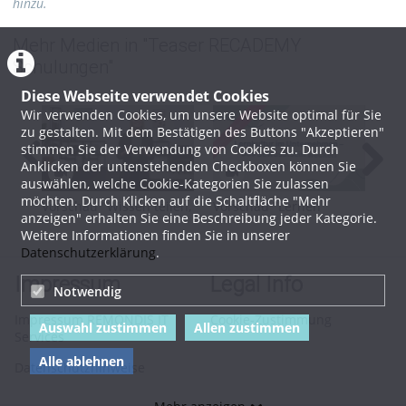
hinzu.
Kategorien:
Fachliche
Mehr Medien in "Teaser RECADEMY
Schulungen
,
Teaser RECADEMY
Schulungen"
Schulungen
Diese Webseite verwendet Cookies
Soll das Video in externen
Wir verwenden Cookies, um unsere Website optimal für Sie
Seiten eingebettet werden?:
zu gestalten. Mit dem Bestätigen des Buttons "Akzeptieren"
Nein
stimmen Sie der Verwendung von Cookies zu. Durch
Anklicken der untenstehenden Checkboxen können Sie
auswählen, welche Cookie-Kategorien Sie zulassen
möchten. Durch Klicken auf die Schaltfläche "Mehr
Vorschau "Wissen teilen,
Vorschau "Lernen
Vor
anzeigen" erhalten Sie eine Beschreibung jeder Kategorie.
Innovation fördern:
fördern – eine
erf
Weitere Informationen finden Sie in unserer
Strategien für
Lernkultur im Team
Un
Datenschutzerklärung
.
erfolgreiches
etablieren"
ein
Wissensmanagement im
Impressum
Legal Info
Notwendig
Unternehmen"
Impressum REMONDIS IT
Cookie-Zustimmung
Auswahl zustimmen
Allen zustimmen
Services
Alle ablehnen
Datenschutzhinweise