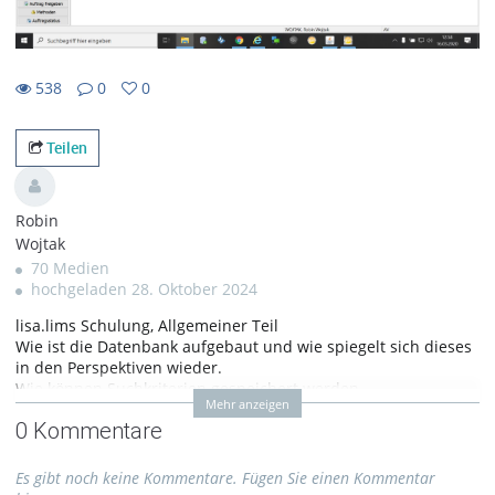
538
0
0
0favorites
538views
0Kommentare
Teilen
Robin
Wojtak
70 Medien
hochgeladen 28. Oktober 2024
lisa.lims Schulung, Allgemeiner Teil
Wie ist die Datenbank aufgebaut und wie spiegelt sich dieses
in den Perspektiven wieder.
Wie können Suchkriterien gespeichert werden.
Mehr anzeigen
Wie können Bereiche individuell angepasst und platziert
0 Kommentare
werden.
Tags:
lisa.lims schulung
Es gibt noch keine Kommentare. Fügen Sie einen Kommentar
allgemeiner teil