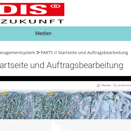
go
go
go
to
to
to
navigation
main
footer
content
Medien
anagementsystem
PARTS // Startseite und Auftragsbearbeitung
artseite und Auftragsbearbeitung
Video abspielen