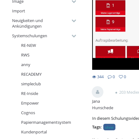
Image
Import
Neuigkeiten und
Ankündigungen
Systemschulungen
RE-NEW
RWS
anny
RECADEMY
344
0
0
0favorites
simpleclub
344views
0Kommentare
203 Medie
RE-Inside
Jana
Empower
Hunschede
Cognos
In diesem Schulungsvide
Papiermanagementsystem
Tags:
ohne
Kundenportal