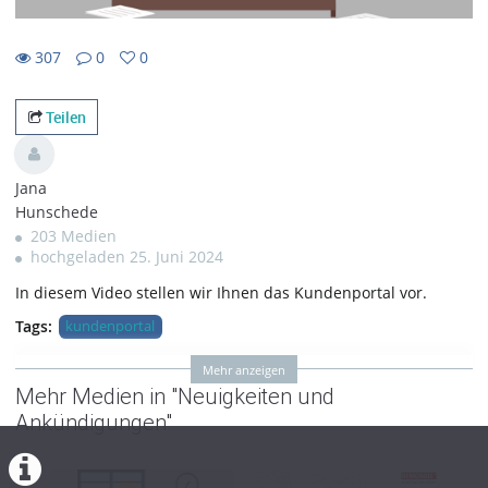
307
0
0
0favorites
307views
0Kommentare
Teilen
Jana
Hunschede
203 Medien
hochgeladen 25. Juni 2024
In diesem Video stellen wir Ihnen das Kundenportal vor.
Tags:
kundenportal
Mehr anzeigen
Kategorien:
Systemschulungen
,
Mehr Medien in "Neuigkeiten und
Kundenportal
,
Neuigkeiten
Ankündigungen"
und Ankündigungen
Soll das Video in externen